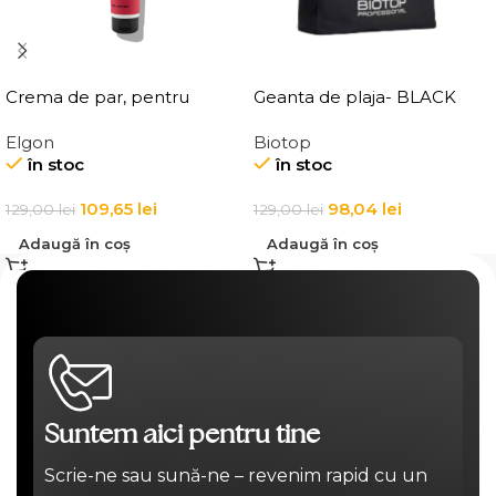
Crema de par, pentru
Geanta de plaja- BLACK
definirea buclelor, Elgon
BEACH BAG
Elgon
Biotop
Affixx 83 Curl Creator
în stoc
în stoc
Cream
109,65
lei
98,04
lei
129,00
lei
129,00
lei
Adaugă în coș
Adaugă în coș
Suntem aici pentru tine
Scrie-ne sau sună-ne – revenim rapid cu un