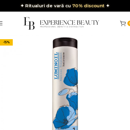
✦
Ritualuri de vară cu
70% discount
✦
-15%