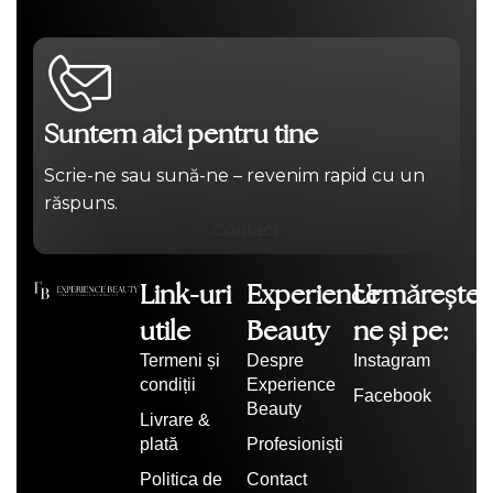
Suntem aici pentru tine
Scrie-ne sau sună-ne – revenim rapid cu un
răspuns.
Contact
Link-uri
Experience
Urmărește-
utile
Beauty
ne și pe:
Termeni și
Despre
Instagram
condiții
Experience
Facebook
Beauty
Livrare &
plată
Profesioniști
Politica de
Contact