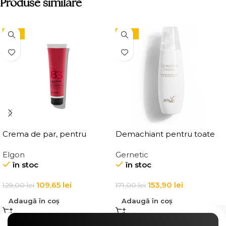
Produse similare
-15%
-10%
Crema de par, pentru
Demachiant pentru toate
definirea buclelor, Elgon
tipurile de ten
Elgon
Gernetic
Affixx 83 Curl Creator
Demaquillant Douceur All
în stoc
în stoc
Cream
Skin Types Make-Up
Remover
109,65
lei
153,90
lei
129,00
lei
171,00
lei
Adaugă în coș
Adaugă în coș