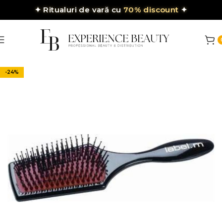
✦
Ritualuri de vară cu
70% discount
✦
-24%