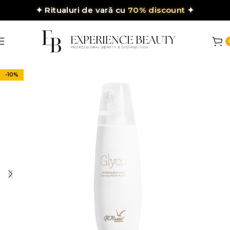
✦
Ritualuri de vară cu
70% discount
✦
-10%