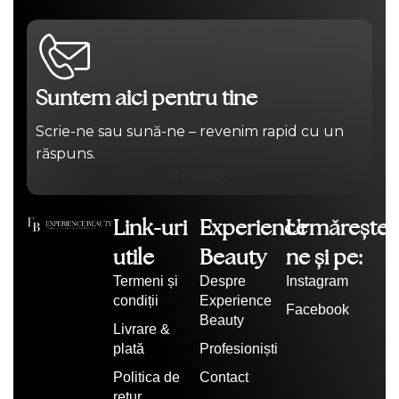
Suntem aici pentru tine
Scrie-ne sau sună-ne – revenim rapid cu un
răspuns.
Contact
Link-uri
Experience
Urmărește-
utile
Beauty
ne și pe:
Termeni și
Despre
Instagram
condiții
Experience
Facebook
Beauty
Livrare &
plată
Profesioniști
Politica de
Contact
retur