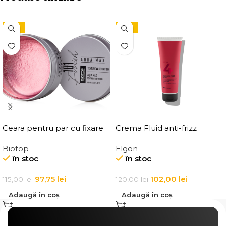
-15%
-15%
Ceara pentru par cu fixare
Crema Fluid anti-frizz
medie, Elgon 101 Aqua Wax
pentru par Elgon Affixx 4
Biotop
Elgon
Texture Definition
Slick Anti-Frizz Fluid
în stoc
în stoc
97,75
lei
102,00
lei
115,00
lei
120,00
lei
Adaugă în coș
Adaugă în coș