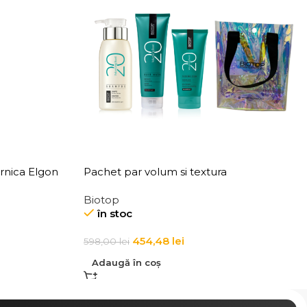
ernica Elgon
Pachet par volum si textura
Biotop
în stoc
454,48
lei
598,00
lei
Adaugă în coș