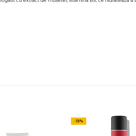
it cu extract de musetel, vitamina B5, ce hidrateaza si ajuta
-15%