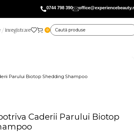
0744 798 390
office@experiencebeauty.
 / înregistrare
0
erii Parului Biotop Shedding Shampoo
triva Caderii Parului Biotop
Shampoo