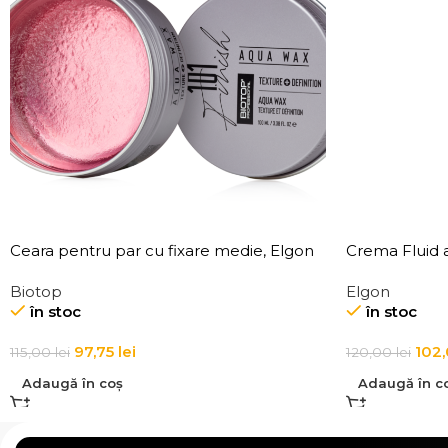
Ceara pentru par cu fixare medie, Elgon
Crema Fluid a
101 Aqua Wax Texture Definition
Affixx 4 Slick 
Biotop
Elgon
în stoc
în stoc
97,75
lei
102
115,00
lei
120,00
lei
Adaugă în coș
Adaugă în c