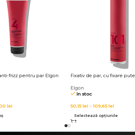
nti-frizz pentru par Elgon
Fixativ de par, cu fixare put
Anti-Frizz Fluid
Affixx 101 Fix It Hairspray
Elgon
în stoc
,00
lei
50,15
lei
–
109,65
lei
oș
Selectează opțiunile