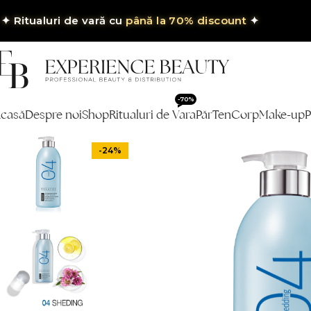
✦
Ritualuri de vară cu
până la 70% discount
✦
-70%
casă
Despre noi
Shop
Ritualuri de Vara
Păr
Ten
Corp
Make-up
P
-24%