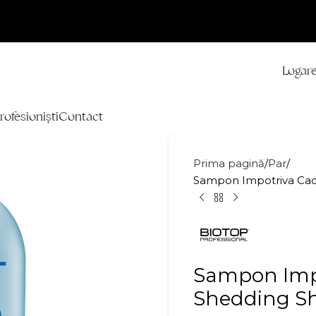
Logare
rofesioniști
Contact
Prima pagină
Par
Sampon Impotriva Cad
Sampon Impo
Shedding 