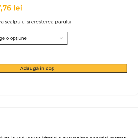
7,76
lei
 scalpului si cresterea parului
Adaugă în coș