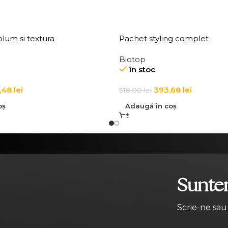
lum si textura
Pachet styling complet
Biotop
în stoc
,48
lei
393,68
lei
518,00
lei
oș
Adaugă în coș
Suntem
Scrie-ne sau