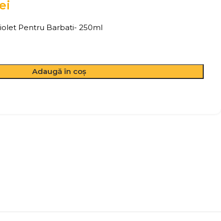
lei
olet Pentru Barbati- 250ml
Adaugă în coș