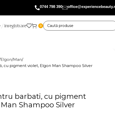
0744 798 390
office@experiencebeauty.
 / înregistrare
0
Elgon
Man
, cu pigment violet, Elgon Man Shampoo Silver
ru barbati, cu pigment
on Man Shampoo Silver