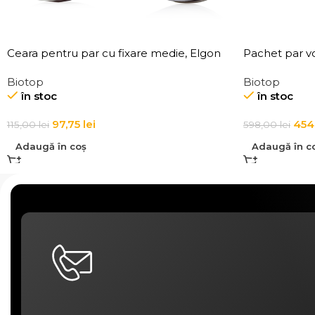
Ceara pentru par cu fixare medie, Elgon
Pachet par vo
101 Aqua Wax Texture Definition
Biotop
Biotop
în stoc
în stoc
97,75
lei
454
115,00
lei
598,00
lei
Adaugă în coș
Adaugă în c