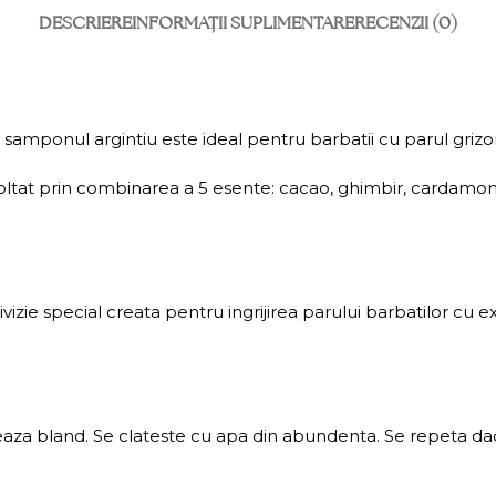
DESCRIERE
INFORMAȚII SUPLIMENTARE
RECENZII (0)
 samponul argintiu este ideal pentru barbatii cu parul griz
tat prin combinarea a 5 esente: cacao, ghimbir, cardamom, 
izie special creata pentru ingrijirea parului barbatilor cu
eaza bland. Se clateste cu apa din abundenta. Se repeta da