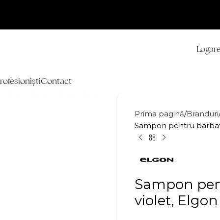
Logare
rofesioniști
Contact
Prima pagină
Branduri
Sampon pentru barbati
Sampon pent
violet, Elg