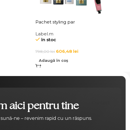
Pachet styling par
Label.m
în stoc
606,48
lei
798,00
lei
Adaugă în coș
 aici pentru tine
Contact
 sună-ne – revenim rapid cu un răspuns.