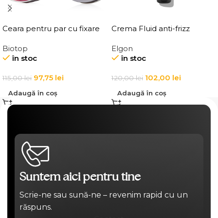
Ceara pentru par cu fixare
Crema Fluid anti-frizz
medie, Elgon 101 Aqua Wax
pentru par Elgon Affixx 4
Biotop
Elgon
Texture Definition
Slick Anti-Frizz Fluid
în stoc
în stoc
97,75
lei
102,00
lei
115,00
lei
120,00
lei
Adaugă în coș
Adaugă în coș
Suntem aici pentru tine
Scrie-ne sau sună-ne – revenim rapid cu un
răspuns.