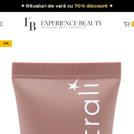
✦
Ritualuri de vară cu
70% discount
✦
-5%