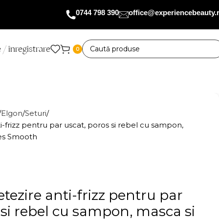
0744 798 390
office@experiencebeauty.
 / înregistrare
0
Elgon
Seturi
-frizz pentru par uscat, poros si rebel cu sampon,
Yes Smooth
tezire anti-frizz pentru par
 si rebel cu sampon, masca si