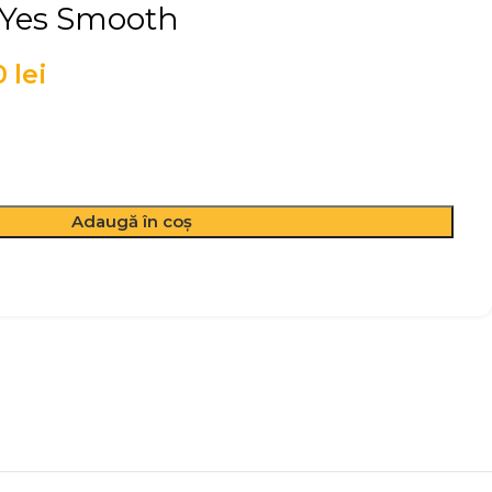
 Yes Smooth
0
lei
Adaugă în coș