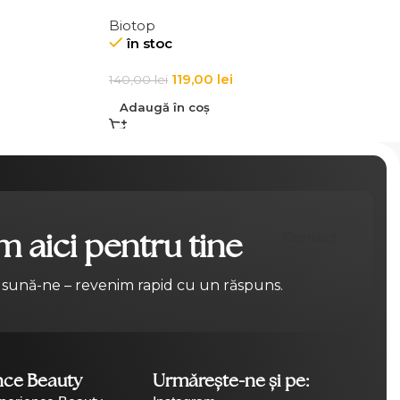
Volume Powder
Biotop
în stoc
119,00
lei
140,00
lei
Adaugă în coș
 aici pentru tine
Contact
 sună-ne – revenim rapid cu un răspuns.
nce Beauty
Urmărește-ne și pe: