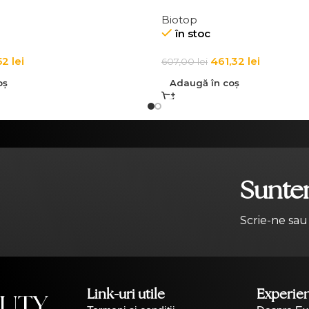
Biotop
în stoc
,52
lei
461,32
lei
607,00
lei
oș
Adaugă în coș
Suntem
Scrie-ne sau
Link-uri utile
Experie