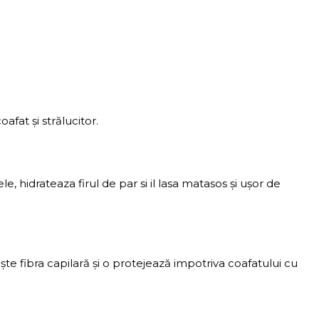
afat și strălucitor.
 hidrateaza firul de par si il lasa matasos și ușor de
zește fibra capilară și o protejează impotriva coafatului cu