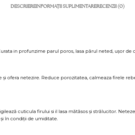
DESCRIERE
INFORMAȚII SUPLIMENTARE
RECENZII (0)
Curata in profunzime parul poros, lasa părul neted, ușor de co
i ofera netezire. Reduce porozitatea, calmeaza firele rebele,
gilează cuticula firului si il lasa mătăsos și strălucitor. Nete
și în condiții de umiditate.