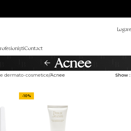
Logare
rofesioniști
Contact
Acnee
e dermato-cosmetice
Acnee
Show
-10%