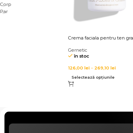
Corp
Par
Crema faciala pentru ten gra
mixt si cu imperfectiuni Pea
Gernetic
Mixtes & Grasses
în stoc
126,00
lei
–
269,10
lei
Selectează opțiunile