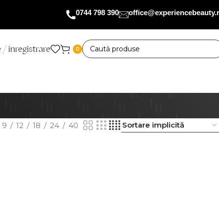
0744 798 390
office@experiencebeauty.
 / înregistrare
0
9
12
18
24
40