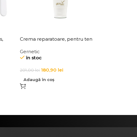
s,
Crema reparatoare, pentru ten
ux
acneic si cu imperfectiuni, Peaux
Gernetic
Jeunes Skin Imperfections Cream
în stoc
180,90
lei
201,00
lei
Adaugă în coș