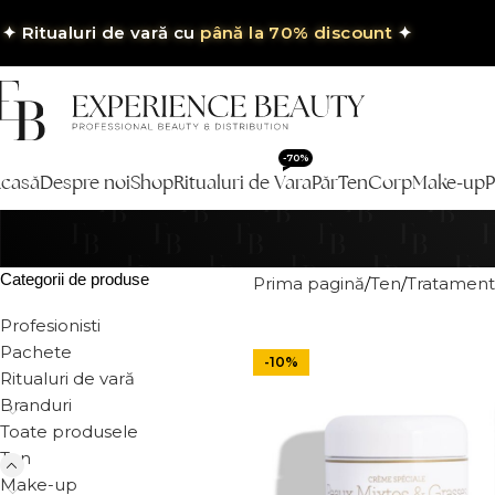
✦
Ritualuri de vară cu
până la 70% discount
✦
-70%
casă
Despre noi
Shop
Ritualuri de Vara
Păr
Ten
Corp
Make-up
P
Categorii de produse
Prima pagină
Ten
Tratament
Profesionisti
Pachete
-10%
Ritualuri de vară
Branduri
Toate produsele
Ten
Make-up