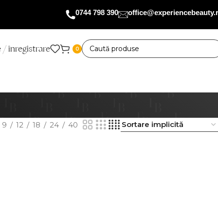
0744 798 390
office@experiencebeauty.
 / înregistrare
0
9
12
18
24
40