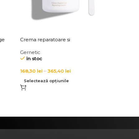
ge
Crema reparatoare si
Cytobi
regeneratoare pentru fata Nuclea
Gernetic
Repairing Cream
în stoc
168,30
lei
–
365,40
lei
Selectează opțiunile