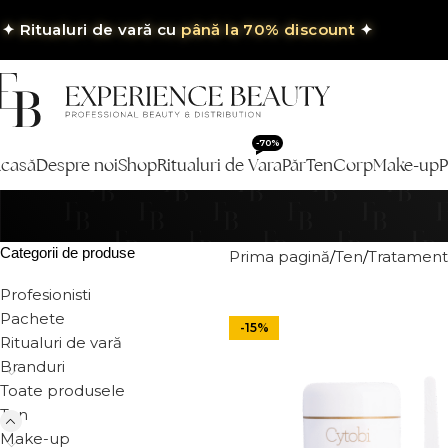
✦
Ritualuri de vară cu
până la 70% discount
✦
-70%
casă
Despre noi
Shop
Ritualuri de Vara
Păr
Ten
Corp
Make-up
P
Categorii de produse
Prima pagină
Ten
Tratament
Profesionisti
Pachete
-15%
Ritualuri de vară
Branduri
Toate produsele
Ten
Make-up