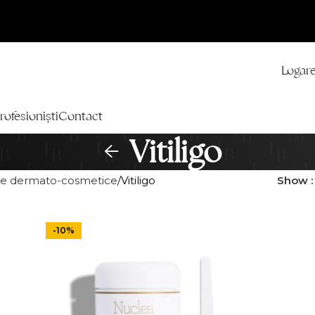
Logare
rofesioniști
Contact
Vitiligo
e dermato-cosmetice
Vitiligo
Show
-10%