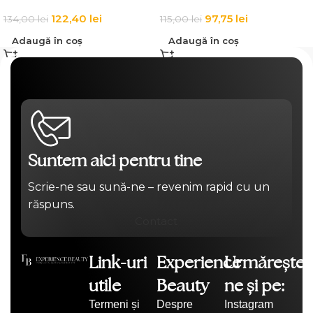
122,40
lei
97,75
lei
134,00
lei
115,00
lei
Adaugă în coș
Adaugă în coș
Suntem aici pentru tine
Scrie-ne sau sună-ne – revenim rapid cu un
răspuns.
Contact
Link-uri
Experience
Urmărește-
utile
Beauty
ne și pe:
Termeni și
Despre
Instagram