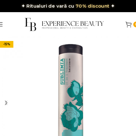
✦
Ritualuri de vară cu
70% discount
✦
-15%