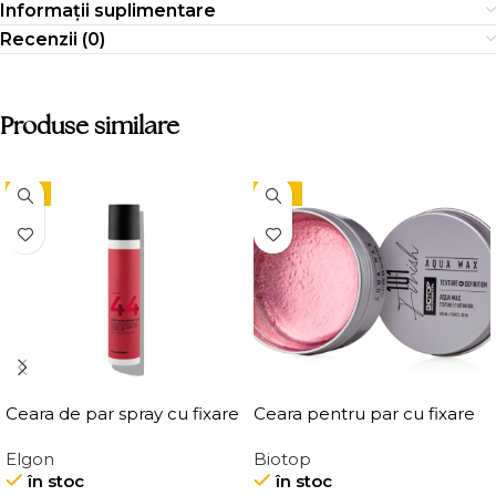
Informații suplimentare
Recenzii (0)
Produse similare
-9%
-15%
Ceara de par spray cu fixare
Ceara pentru par cu fixare
flexibila, Elgon Affixx 44 Flex
medie, Elgon 101 Aqua Wax
Elgon
Biotop
Hold Spray Wax
Texture Definition
în stoc
în stoc