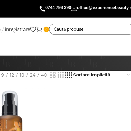
0744 798 390
office@experiencebeauty.
 / înregistrare
0
9
12
18
24
40