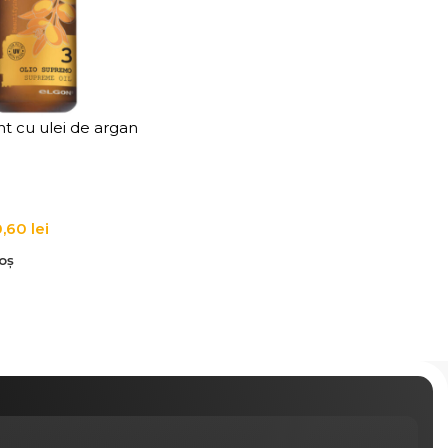
t cu ulei de argan
lgon Argan Oil
0,60
lei
oș