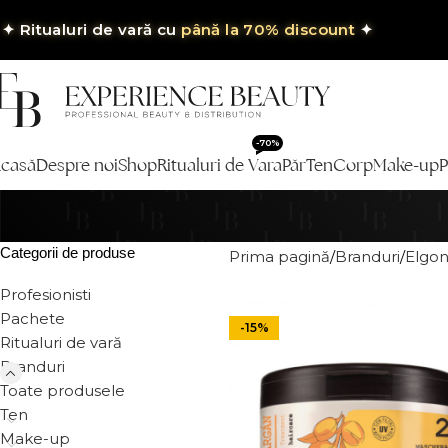
✦
Ritualuri de vară cu
până la 70% discount
✦
-70%
casă
Despre noi
Shop
Ritualuri de Vara
Păr
Ten
Corp
Make-up
P
Categorii de produse
Prima pagină
Branduri
Elgo
Profesionisti
Pachete
-15%
Ritualuri de vară
Branduri
Toate produsele
Ten
Make-up