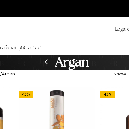
Logare
rofesioniști
Contact
Argan
n
Argan
Show
-15%
-15%