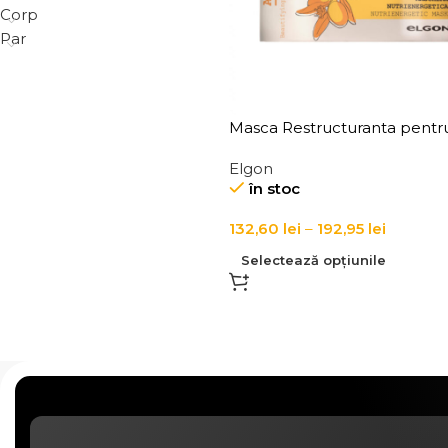
Corp
Par
Masca Restructuranta pentr
Uscat si Deshidratat Elgon A
Elgon
Nutrienergetic Mask
în stoc
132,60
lei
–
192,95
lei
Selectează opțiunile