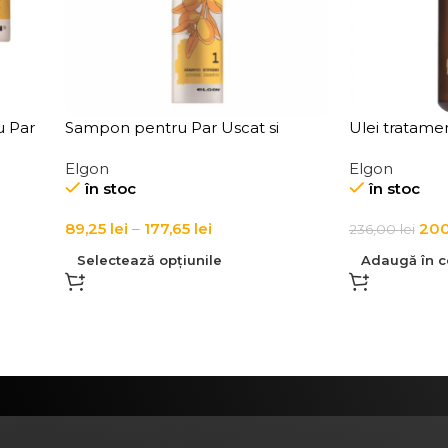
u Par
Sampon pentru Par Uscat si
Ulei tratamen
rgan
Deshidratat Elgon Argan
pentru par E
Elgon
Elgon
Shampoo
Supreme
în stoc
în stoc
89,25
lei
–
177,65
lei
20
236,00
lei
Selectează opțiunile
Adaugă în c