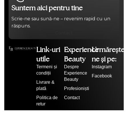
Suntem aici pentru tine
Scrie-ne sau sună-ne – revenim rapid cu un
răspuns.
Contact
Link-uri
Experience
Urmărește-
utile
Beauty
ne și pe:
Termeni și
Despre
Instagram
condiții
Experience
Facebook
Beauty
Livrare &
plată
Profesioniști
Politica de
Contact
retur
Politica de
confidențialitate