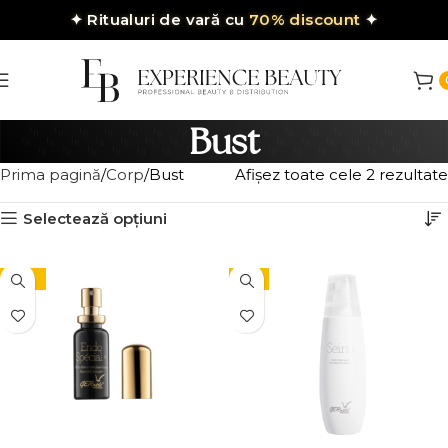
✦
Ritualuri de vară cu
70% discount
✦
Bust
Prima pagină
Corp
Bust
Afișez toate cele 2 rezultate
Selectează opțiuni
-10%
-5%