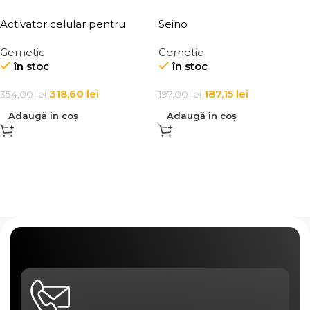
Activator celular pentru
Seino
fermitatea si echilibrul
Gernetic
Gernetic
tenului Endo Special +
în stoc
în stoc
318,60
lei
187,15
lei
354,00
lei
197,00
lei
Adaugă în coș
Adaugă în coș