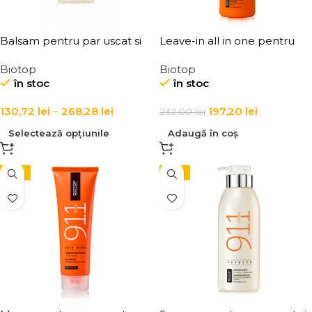
Balsam pentru par uscat si
Leave-in all in one pentru
deteriorat Biotop 911 Quinoa
par uscat si deteriorat
Biotop
Biotop
Conditioner
Biotop 911 Quinoa All In One
în stoc
în stoc
130,72
lei
–
268,28
lei
197,20
lei
232,00
lei
Selectează opțiunile
Adaugă în coș
-15%
-15%