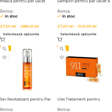
Masca pentru par uscat
Sampon pentru par uscat si
Biotop 911 Quinoa Mask
deteriorat Biotop 911 Quinoa
Biotop
Biotop
Shampoo
în stoc
în stoc
27,20
lei
–
288,45
lei
27,20
lei
–
300,05
lei
Selectează opțiunile
Selectează opțiunile
-15%
-10%
Ser Revitalizant pentru Par
Ulei Tratament pentru
Biotop 911 Quinoa
Repararea Parului Biotop 911
Biotop
Biotop
Revitalizing Serum
Quinoa Hair Repair Oil 6 x 11