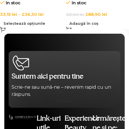
în stoc
în stoc
ml
33,15
lei
–
236,30
lei
288,90
lei
321,00
lei
Selectează opțiunile
Adaugă în coș
Suntem aici pentru tine
Scrie-ne sau sună-ne – revenim rapid cu un
răspuns.
Contact
Link-uri
Experience
Urmărește-
utile
Beauty
ne și pe: