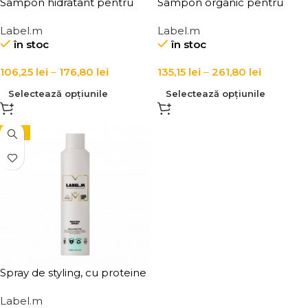
Sampon hidratant pentru
Sampon organic pentru
toate tipurile de par Label.m
hidratarea parului normal si
Label.m
Label.m
Honey & Oat Moisturising
uscat Label.m Organic
în stoc
în stoc
Shampoo
Lemongrass Moisturising
Shampoo
106,25
lei
–
176,80
lei
135,15
lei
–
261,80
lei
Selectează opțiunile
Selectează opțiunile
-15%
Spray de styling, cu proteine
pentru hidratare, protectie
Label.m
termica si protectie UV