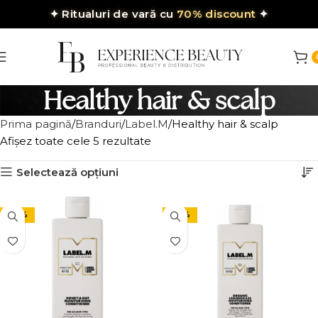
✦
Ritualuri de vară cu
70% discount
✦
Healthy hair & scalp
Prima pagină
Branduri
Label.M
Healthy hair & scalp
Afișez toate cele 5 rezultate
Selectează opțiuni
-20%
-20%