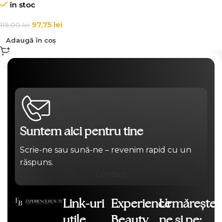
în stoc
pentru toate tipurile de par,
Label.m Protein Spray
97,75
lei
115,00
lei
Adaugă în coș
Suntem aici pentru tine
Scrie-ne sau sună-ne – revenim rapid cu un
răspuns.
Contact
Link-uri
Experience
Urmărește-
utile
Beauty
ne și pe: