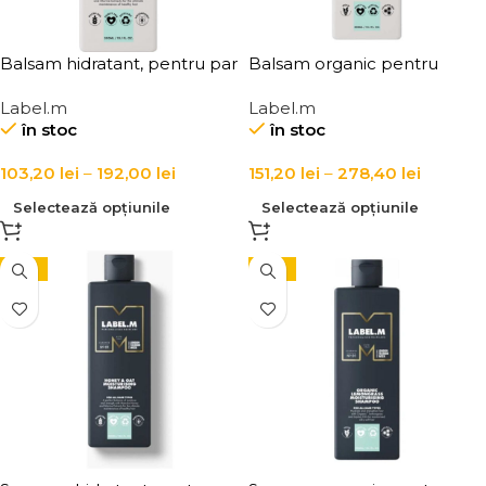
Balsam hidratant, pentru par
Balsam organic pentru
uscat si deshidratat, cu miere
hidratarea parului normal si
Label.m
Label.m
de Manuka si ovaz, Label.m
uscat Label.m Organic
în stoc
în stoc
Honey & Oat Moisturising
Lemongrass Moisturising
Conditioner
Conditioner
103,20
lei
–
192,00
lei
151,20
lei
–
278,40
lei
Selectează opțiunile
Selectează opțiunile
-15%
-15%