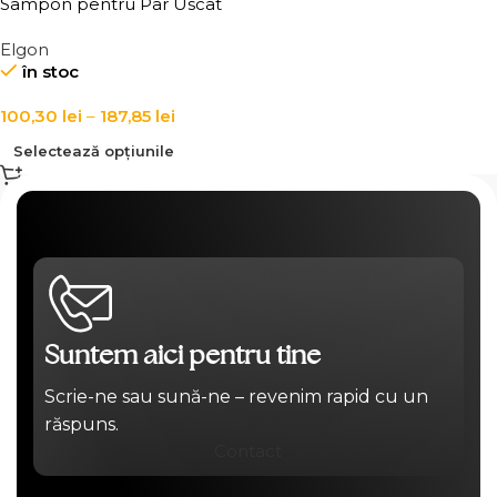
Sampon pentru Par Uscat
Elgon Sublimia Hair DD
Elgon
Shampoo
în stoc
100,30
lei
–
187,85
lei
Selectează opțiunile
Suntem aici pentru tine
Scrie-ne sau sună-ne – revenim rapid cu un
răspuns.
Contact