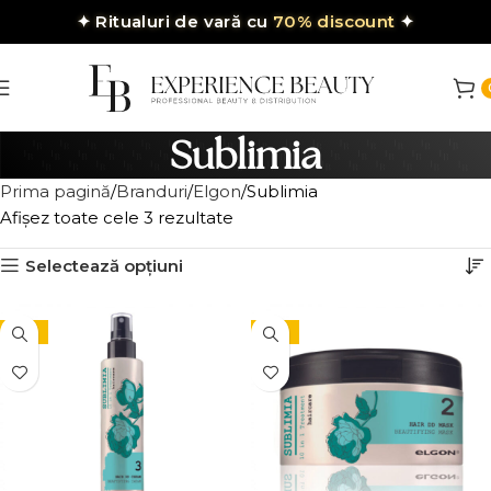
✦
Ritualuri de vară cu
70% discount
✦
Sublimia
Prima pagină
Branduri
Elgon
Sublimia
Afișez toate cele 3 rezultate
Selectează opțiuni
-15%
-15%