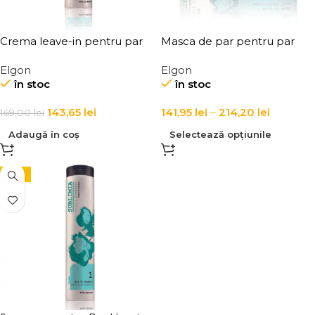
Crema leave-in pentru par
Masca de par pentru par
uscat Elgon Hair DD Cream
uscat, Elgon Hair DD Mask
Elgon
Elgon
Sublimia
în stoc
în stoc
143,65
lei
141,95
lei
–
214,20
lei
169,00
lei
Adaugă în coș
Selectează opțiunile
-15%